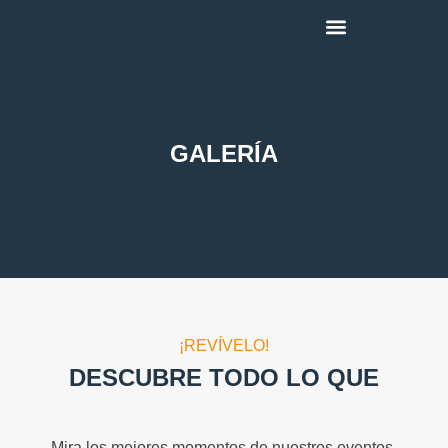
Alcanzando Sonrisas
GALERÍA
¡REVÍVELO!
DESCUBRE TODO LO QUE
Mira los mejores momentos de nuestros eventos,